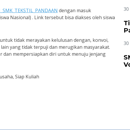
2
30
AN_SMK_TEKSTIL_PANDAAN
dengan masuk
 Nasional) . Link tersebut bisa diakses oleh siswa
T
P
P
ntuk tidak merayakan kelulusan dengan, konvoi,
30
 lain yang tidak terpuji dan merugikan masyarakat.
r dan mempersiapkan diri untuk menuju jenjang
S
V
C
usaha, Siap Kuliah