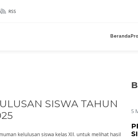
5
RSS
N
Beranda
Pro
B
ULUSAN SISWA TAHUN
5 
025
P
S
muman kelulusan siswa kelas XII. untuk melihat hasil