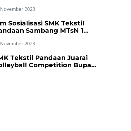
024-2025
 November 2023
im Sosialisasi SMK Tekstil
andaan Sambang MTsN 1
asuruan
 November 2023
MK Tekstil Pandaan Juarai
olleyball Competition Bupati
up 2022